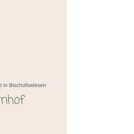
t in Bischofswiesen
rnhof