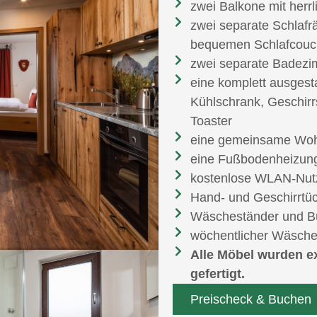
zwei Balkone mit herr
zwei separate Schlafr
bequemen Schlafcouch
zwei separate Badez
eine komplett ausgest
Kühlschrank, Geschir
Toaster
eine gemeinsame Woh
eine Fußbodenheizung
kostenlose WLAN-Nut
Hand- und Geschirrtü
Wäscheständer und Bü
wöchentlicher Wäsch
Alle Möbel wurden ex
gefertigt.
Preischeck & Buchen